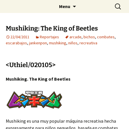
Arcade Refuge
Skip
Search
:: Sirio-B ::
Menu
to
for:
content
Mushiking: The King of Beetles
22/04/2011
Reportajes
arcade
,
bichos
,
combates
,
escarabajos
,
jankenpon
,
mushiking
,
niños
,
recreativa
<Uthiel/020105>
Mushiking. The King of Beetles
Mushiking es una muy popular máquina recreativa hecha
expresamente para niños pequeños, basada en combates